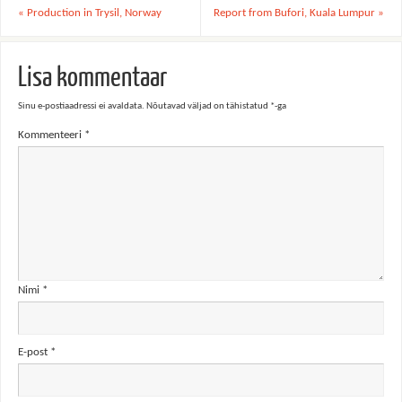
«
Production in Trysil, Norway
Report from Bufori, Kuala Lumpur
»
Lisa kommentaar
Sinu e-postiaadressi ei avaldata.
Nõutavad väljad on tähistatud
*
-ga
Kommenteeri
*
Nimi
*
E-post
*