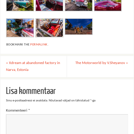
BOOKMARK THE
PERMALINK
.
«
Xdream at abandoned factory in
The Motorworld by V.Sheyanov
»
Narva, Estonia
Lisa kommentaar
Sinu e-postiaadressi ei avaldata.
Nõutavad väljad on tähistatud
*
-ga
Kommenteeri
*