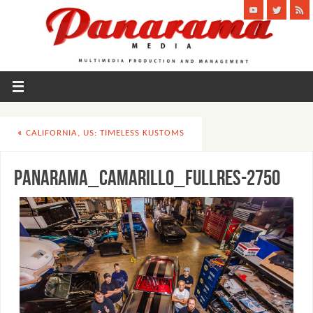
«
CALIFORNIA, US: TIMELESS KUSTOMS
panarama_camarillo_fullres-2750