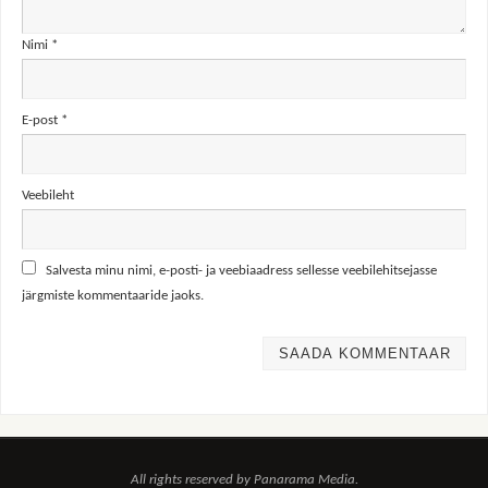
Nimi
*
E-post
*
Veebileht
Salvesta minu nimi, e-posti- ja veebiaadress sellesse veebilehitsejasse
järgmiste kommentaaride jaoks.
All rights reserved by Panarama Media.