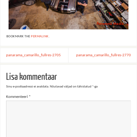
BOOKMARK THE
PERMALINK
.
panarama_camarillo_fullres-2705
panarama_camarillo_fullres-2770
Lisa kommentaar
Sinu e-postiaadressi ei avaldata.
Nõutavad väljad on tähistatud
*
-ga
Kommenteeri
*