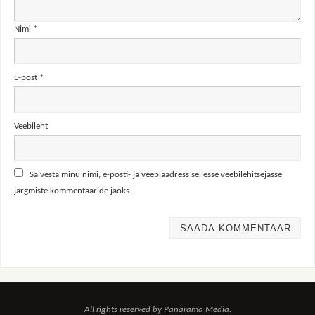
Nimi
*
E-post
*
Veebileht
Salvesta minu nimi, e-posti- ja veebiaadress sellesse veebilehitsejasse
järgmiste kommentaaride jaoks.
All rights reserved by Panarama Media.